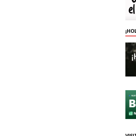
¡HO
VISI