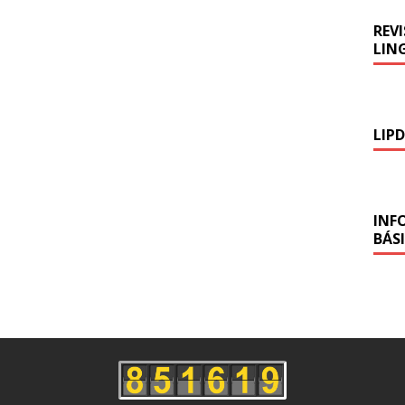
REV
LING
LIP
INF
BÁS