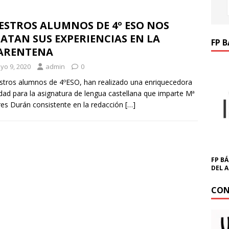
ESTROS ALUMNOS DE 4º ESO NOS
ATAN SUS EXPERIENCIAS EN LA
FP 
ARENTENA
yo 9, 2020
admin
0
ros alumnos de 4ºESO, han realizado una enriquecedora
idad para la asignatura de lengua castellana que imparte Mª
es Durán consistente en la redacción
[…]
FP BÁ
DEL 
CON