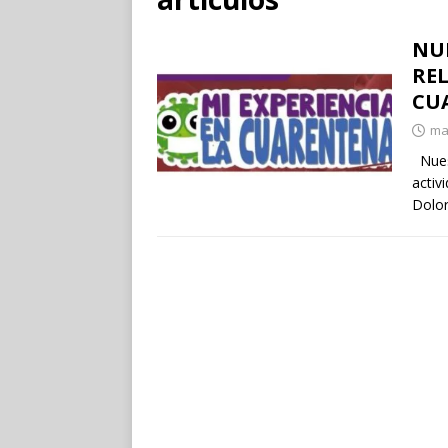
NU
REL
CU
ma
Nuest
activ
Dolor