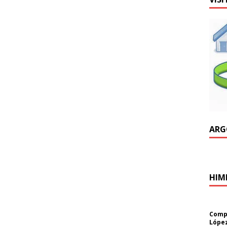
ARG
HIM
Compo
López