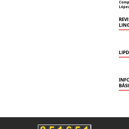
Compo
López
REV
LING
LIP
INF
BÁS