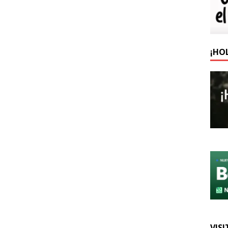
¡HO
VISI