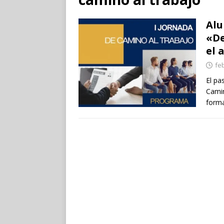
Alu
«De
el 
fe
El pa
Camin
forma