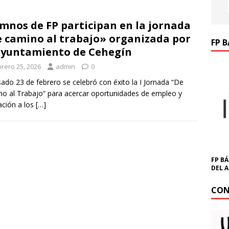
mnos de FP participan en la jornada
 camino al trabajo» organizada por
FP 
ayuntamiento de Cehegín
brero 25, 2026
admin
0
sado 23 de febrero se celebró con éxito la I Jornada “De
o al Trabajo” para acercar oportunidades de empleo y
ción a los
[…]
FP BÁ
DEL 
CON