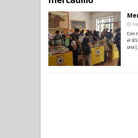
Mer
ma
Con m
el I
una
[