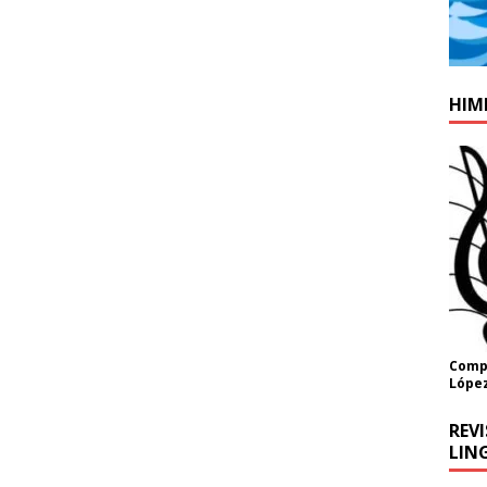
HIM
Compo
López
REV
LING