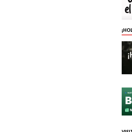
¡HO
VISI