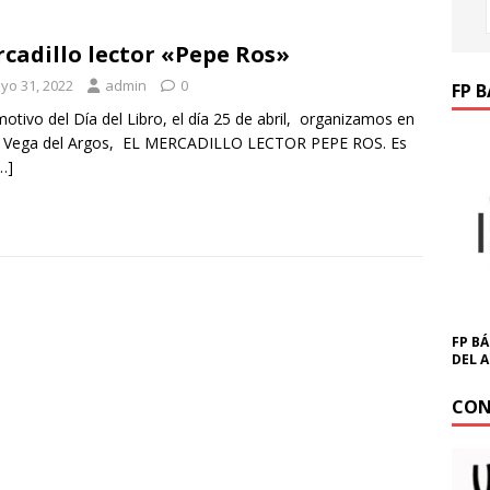
cadillo lector «Pepe Ros»
yo 31, 2022
admin
0
FP 
otivo del Día del Libro, el día 25 de abril, organizamos en
ES Vega del Argos, EL MERCADILLO LECTOR PEPE ROS. Es
…]
FP BÁ
DEL 
CON