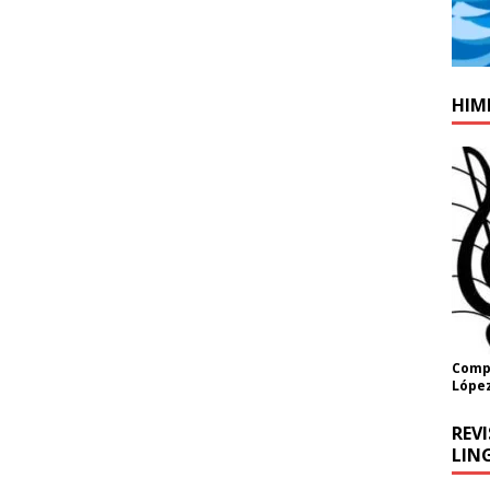
HIM
Compo
López
REV
LING