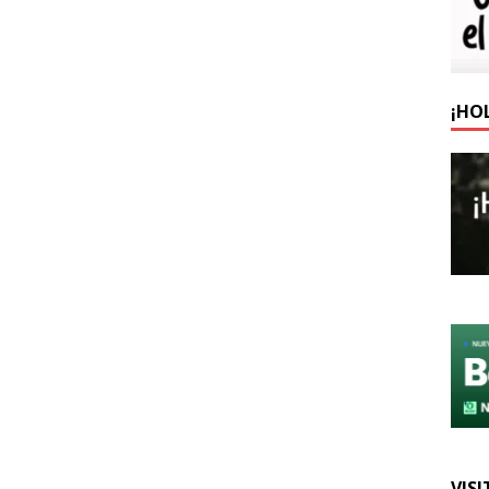
¡HO
VISI