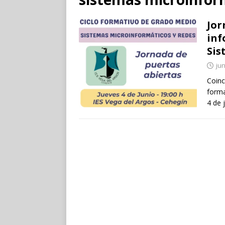
Jor
inf
Sis
jun
Coinc
forma
4 de 