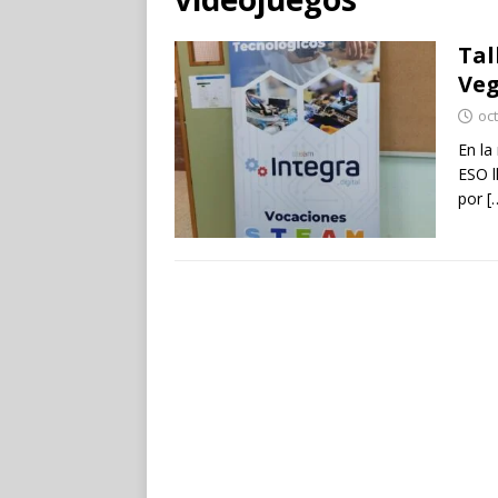
Tal
Veg
oc
En la
ESO l
por
[