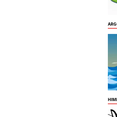
ARG
HIM