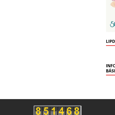
LIP
INF
BÁS