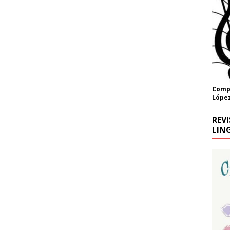
Compo
López
REV
LING