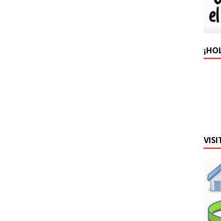
¡HO
VISI