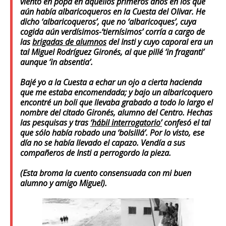
viento en popa en aquellos primeros años en los que
aún había albaricoqueros en la Cuesta del Olivar. He
dicho ‘albaricoqueros’, que no ‘albaricoques’, cuya
cogida aún verdísimos-‘tiernísimos’ corría a cargo de
las
brigadas de alumnos
del Insti y cuyo caporal era un
tal Miguel Rodríguez Gironés, al que pillé ‘in fraganti’
aunque ‘in absentia’.
Bajé yo a la Cuesta a echar un ojo a cierta hacienda
que me estaba encomendada; y bajo un albaricoquero
encontré un boli que llevaba grabado a todo lo largo el
nombre del citado Gironés, alumno del Centro. Hechas
las pesquisas y tras
‘hábil interrogatorio’
confesó el tal
que sólo había robado una ‘bolsillá’. Por lo visto, ese
día no se había llevado el capazo. Vendía a sus
compañeros de Insti a perrogordo la pieza.
(Esta broma la cuento consensuada con mi buen
alumno y amigo Miguel).