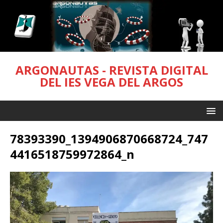
ARGONAUTAS - REVISTA DIGITAL
DEL IES VEGA DEL ARGOS
78393390_1394906870668724_747
4416518759972864_n