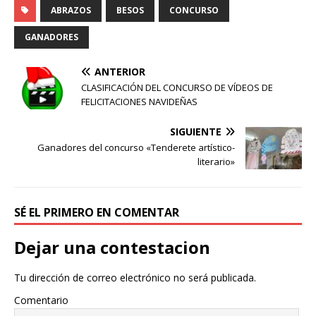
r
r
ABRAZOS
BESOS
CONCURSO
GANADORES
o
V
ANTERIOR
CLASIFICACIÓN DEL CONCURSO DE VÍDEOS DE
FELICITACIONES NAVIDEÑAS
d
í
SIGUIENTE
Ganadores del concurso «Tenderete artístico-
u
literario»
d
c
SÉ EL PRIMERO EN COMENTAR
e
Dejar una contestacion
i
o
Tu dirección de correo electrónico no será publicada.
Comentario