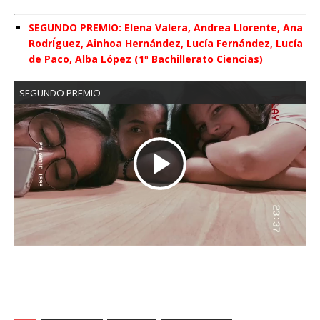
r
SEGUNDO PREMIO: Elena Valera, Andrea Llorente, Ana
RodrÍguez, Ainhoa Hernández, Lucía Fernández, Lucía
de Paco, Alba López (1º Bachillerato Ciencias)
o
SEGUNDO PREMIO
d
R
u
e
c
p
i