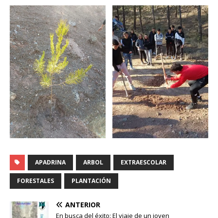
APADRINA
ARBOL
EXTRAESCOLAR
FORESTALES
PLANTACIÓN
ANTERIOR
En busca del éxito: El viaje de un joven